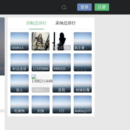
登录
注册
回帖总排行
采纳总排行
18686143645
YYdsjia2425
937215076
我主要是想看看
好运连连
123456666
3906420743
。。。
送人
13082114488
是我
丝袜狂魔
吃屎狗
刘海
123
dmklszj123