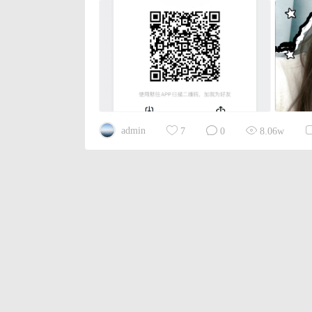
admin
7
0
8.06w