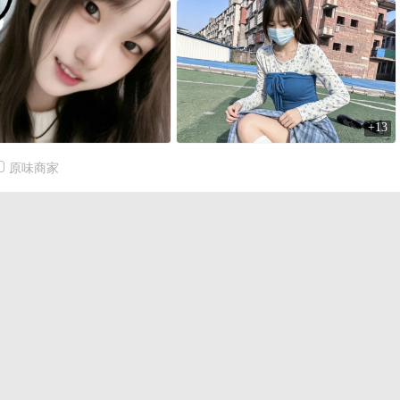
+13
原味商家