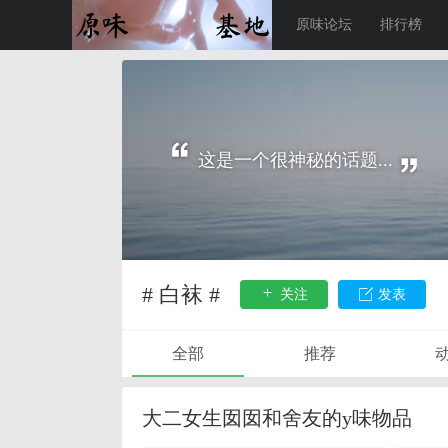
原味论坛
排行榜
这是一个很神秘的话题...
# 白袜 #
关注
发表
全部
推荐
大二女生囡囡和舍友的y味物品