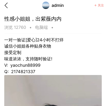
admin
关注
性感小姐姐，出紫薇内内
浏览 12760
•
电脑端
•
一对一验证[爱心]24小时不打烊
诚信小姐姐各种贴身衣物
接受定制
味道浓浓，支持随时验证!
V: yaochun88999
Q: 2174821337
香味”的小姐
大二女生囡囡