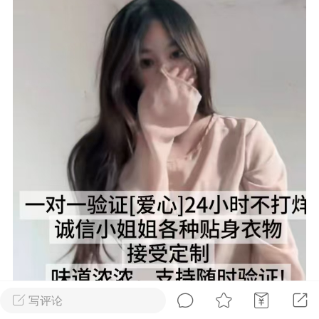
Dsisley女
曲奇小饼干
邻家小姐姐
海航在飞空姐
写评论