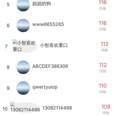
116
姐姐的狗
5
经验
Dsisley女
曲奇小饼干
116
www6655265
6
经验
112
小智喜欢重口
7
经验
邻家小姐姐
海航在飞空姐
112
ABCDEF386306
8
经验
110
qwertyuiop
9
经验
108
13082114488
10
经验