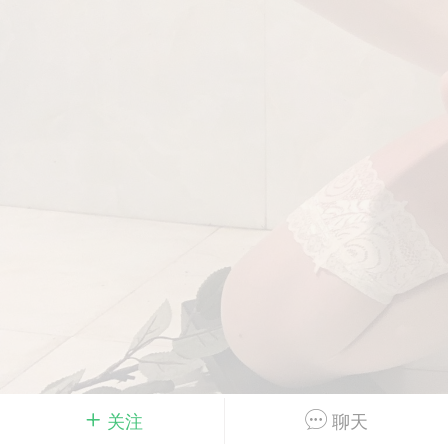
Dsisley女
曲奇小饼干
邻家小姐姐
海航在飞空姐
关注
聊天