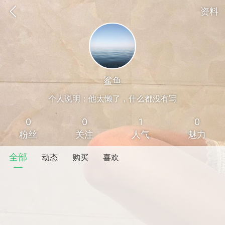
资料
鲨鱼
个人说明：他太懒了，什么都没有写
0
0
1
0
粉丝
关注
人气
魅力
全部
动态
购买
喜欢
香味”的小姐
大二女生囡囡