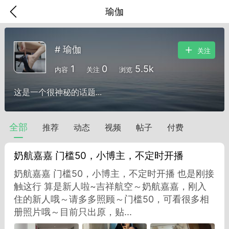
瑜伽
# 瑜伽
关注
1
0
5.5k
内容
关注
浏览
这是一个很神秘的话题...
全部
推荐
动态
视频
帖子
付费
奶航嘉嘉 门槛50，小博主，不定时开播
奶航嘉嘉 门槛50，小博主，不定时开播 也是刚接
触这行 算是新人啦~吉祥航空～奶航嘉嘉，刚入
香味”的小姐
住的新人哦～请多多照顾～门槛50，可看很多相
大二女生囡囡
册照片哦～目前只出原，贴...