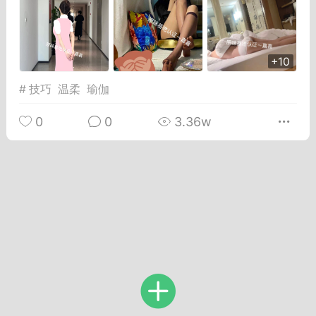
Dsisley女
曲奇小饼干
+10
#
技巧
温柔
瑜伽
0
0
3.36w
邻家小姐姐
海航在飞空姐