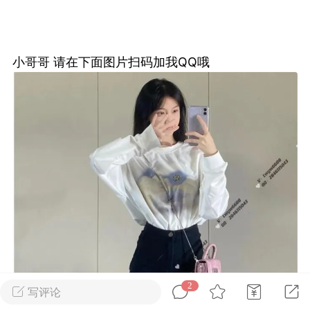
Dsisley女
曲奇小饼干
小哥哥 请在下面图片扫码加我QQ哦
邻家小姐姐
海航在飞空姐
2
写评论