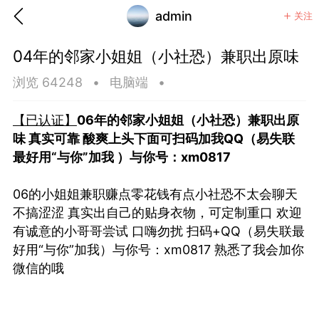
admin
关注
04年的邻家小姐姐（小社恐）兼职出原味
浏览 64248
•
电脑端
•
【已认证】
06年的邻家小姐姐（小社恐）兼职出原
味 真实可靠 酸爽上头下面可扫码加我QQ（易失联
最好用“与你”加我 ）与你号：xm0817
06的小姐姐兼职赚点零花钱有点小社恐不太会聊天
不搞涩涩 真实出自己的贴身衣物，可定制重口 欢迎
有诚意的小哥哥尝试 口嗨勿扰 扫码+QQ（易失联最
好用“与你”加我）与你号：xm0817 熟悉了我会加你
微信的哦
香味”的小姐
大二女生囡囡